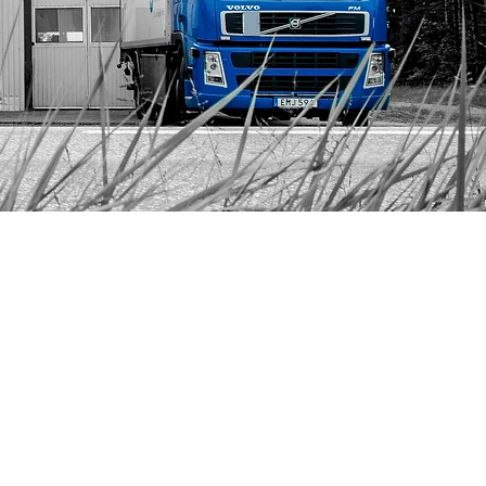
OFFERT
l i formuläret nedan så
mmer vi med en offert så
snart vi kan.