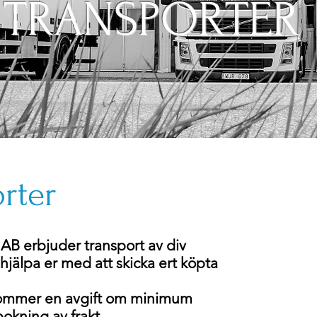
TRANSPORTER
rter
AB erbjuder transport av div
hjälpa er med att skicka ert köpta
Fyl
återko
lkommer en avgift om minimum
okning av frakt.