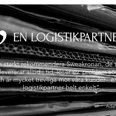
EN LOGISTIKPARTN
n starkt rekommendera Sweakronan, de t
levererar alltid i tid, löser ev. problem 
h är mycket trevliga mot våra kunder– e
logistikpartner helt enkelt”
Adam