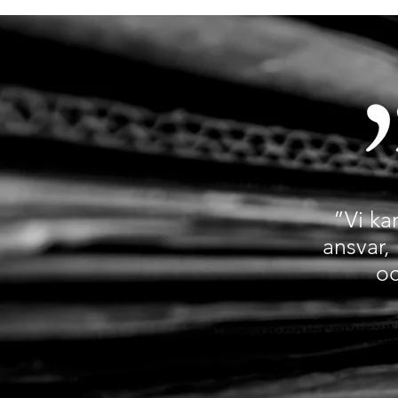
”Vi ka
ansvar, 
oc