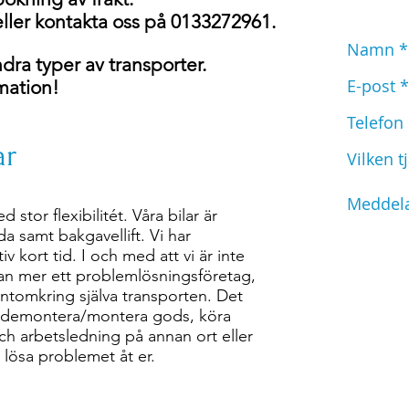
t eller kontakta oss på 0133272961.
ra typer av transporter.
mation!
ar
d stor flexibilitét. Våra bilar är
 samt bakgavellift. Vi har
iv kort tid. I och med att vi är inte
tan mer ett problemlösningsföretag,
untomkring själva transporten. Det
t demontera/montera gods, köra
och arbetsledning på annan ort eller
 lösa problemet åt er.