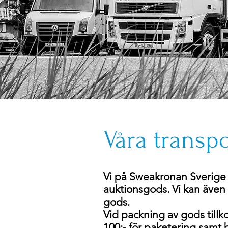
Våra transpo
Vi på Sweakronan Sverige 
auktionsgods. Vi kan även 
gods.
Vid packning av gods til
100:- för
paketering
samt b