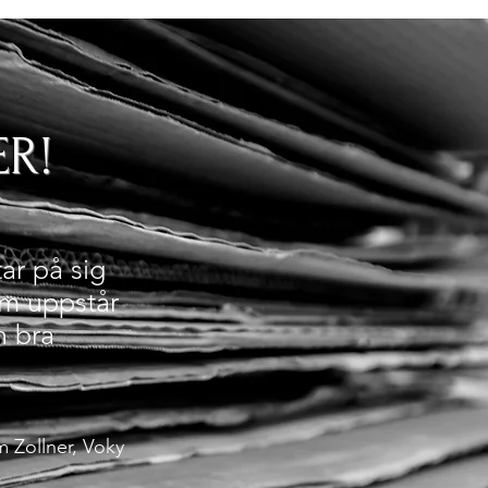
ER!
ar på sig
som uppstår
n bra
 Zollner, Voky