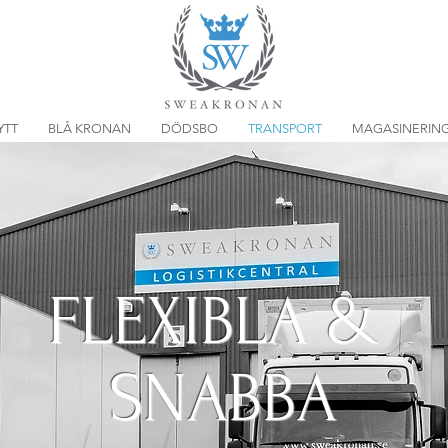
YTT
BLÅ KRONAN
DÖDSBO
TRANSPORT
MAGASINERIN
FLEXIBLA &
SNABBA