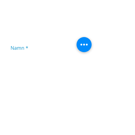
ÖVRIGT
Fyll i formuläret nedan så
återkommer vi med en offert så
snart vi kan.