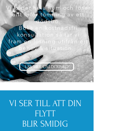
Vi köper hela hem och löser
allt inför tömning av ett
dödsbo.
Boka en kostnadsfri
konsultation så tar vi
fram en lösning utifrån ert
behov & situation.
LÄS MER OM DÖDSBO
VI SER TILL ATT DIN
FLYTT
BLIR SMIDIG