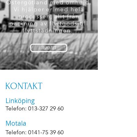
Östergötland med omnejd.
Vi hjälper er med hela
processen, allt från
packning av flyttgods till
flyttstädningen.
TEAMET
KONTAKT
Linköping
Telefon:
013-327 29 60
Motala
Telefon:
0141-75 39 60