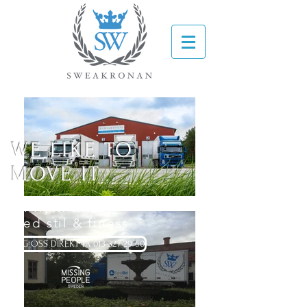
WE LIKE TO
MOVE IT
En flyttfirma
med stil &
finess
RING OSS DIREKT PÅ 013-327 29 60