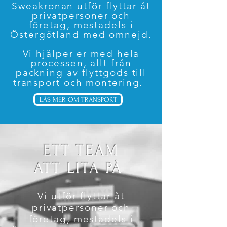
Sweakronan utför flyttar åt
privatpersoner och
företag, mestadels i
Östergötland med omnejd.
Vi hjälper er med hela
processen, allt från
packning av flyttgods till
transport och montering.
LÄS MER OM TRANSPORT
ETT TEAM
ATT LITA PÅ
Vi utför flyttar åt
privatpersoner och
företag, mestadels i