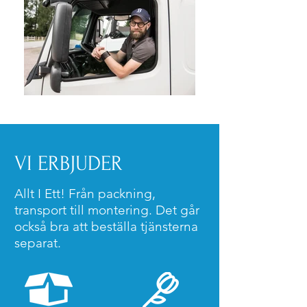
VI ERBJUDER
Allt I Ett! Från packning,
transport till montering. Det går
också bra att beställa tjänsterna
separat.